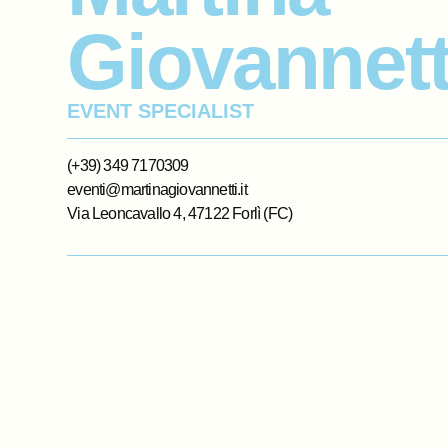
Giovannett
EVENT SPECIALIST
(+39) 349 7170309
eventi@martinagiovannetti.it
Via Leoncavallo 4, 47122 Forlì (FC)