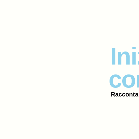
In
co
Raccontam