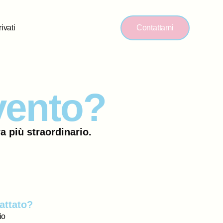
ivati
Contattami
vento?
 più straordinario.
tattato?
io