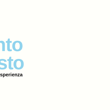
nto
sto
esperienza