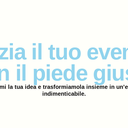
izia il tuo eve
n il piede giu
i la tua idea e trasformiamola insieme in un’
indimenticabile.