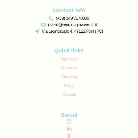
Contact Info
(+39) 349 7170309
eventi@martinagiovannetti.it
Via Leoncavallo 4, 47122 Forlì (FC)
Quick links
Approccio
Corporate
Wedding
Privati
Contatti
Social