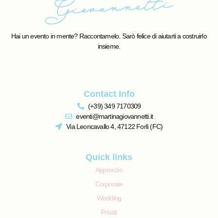
Hai un evento in mente? Raccontamelo. Sarò felice di aiutarti a costruirlo
insieme.
Contact Info
(+39) 349 7170309
eventi@martinagiovannetti.it
Via Leoncavallo 4, 47122 Forlì (FC)
Quick links
Approccio
Corporate
Wedding
Privati