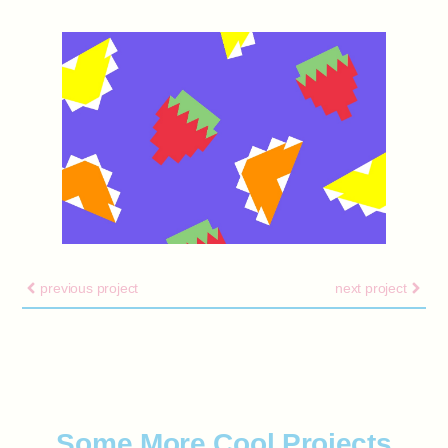
previous project
next project
Some More Cool Projects